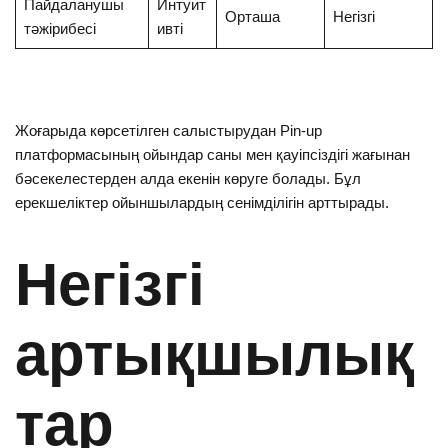
Пайдаланушы
Интуит
Орташа
Негізгі
тәжірибесі
ивті
Жоғарыда көрсетілген салыстырудан Pin-up
платформасының ойындар саны мен қауіпсіздігі жағынан
бәсекелестерден алда екенін көруге болады. Бұл
ерекшеліктер ойыншылардың сенімділігін арттырады.
Негізгі
артықшылық
тар