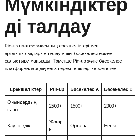
Мүмкіндіктер
ді талдау
Pin-up платформасының ерекшеліктері мен
артықшылықтарын түсіну үшін, бәсекелестермен
салыстыру маңызды. Төменде Pin-up және бәсекелес
платформалардың негізгі ерекшеліктері көрсетілген:
Ерекшеліктер
Pin-up
Бәсекелес A
Бәсекелес B
Ойындардың
2500+
1500+
2000+
саны
Жоғар
Қауіпсіздік
Орташа
Негізгі
ы