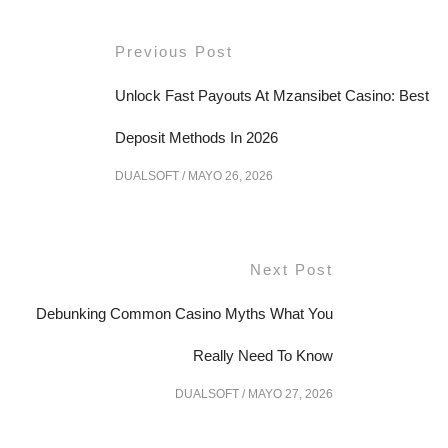
Previous Post
Unlock Fast Payouts At Mzansibet Casino: Best
Deposit Methods In 2026
DUALSOFT
/
MAYO 26, 2026
Next Post
Debunking Common Casino Myths What You
Really Need To Know
DUALSOFT
/
MAYO 27, 2026