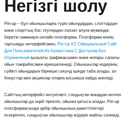
Негізгі шолу
Pin-up – бұл ойыншыларға түрлі ойындардан, слоттардан
және спорттық бәс тігулерден ләззат алуға мүмкіндік
беретін заманауи онлайн платформа. Платформа өзінің
тартымды интерфейсімен,
Pin-Up KZ Официальный Сайт
Для Пользователей Из Казахстана С Доступом Без
Ограничений
қызықты графикасымен және жоғары сапалы
ойын тәжірибесімен ерекшеленеді. Ойыншылар өздерінің
сүйікті ойындарын бірнеше секунд ішінде таба алады, ал
бонустар мен акциялар оларға қосымша пайда әкеледі.
Сайттың интерфейсі интуитивті, сондықтан жаңадан келген
ойыншылар да оңай тіркеліп, ойынға қатыса алады. Pin-up
платформасында әрбір ойыншының қажеттіліктері
ескерілген, сондықтан ойыншылар өздерін жайлы сезінеді.