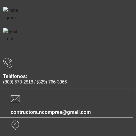
Teléfonos:
(809) 578-2818
/
(829) 766-3366
contructora.ncompres@gmail.com