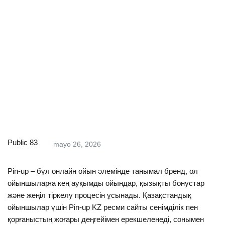
Public
83
mayo 26, 2026
Pin-up – бұл онлайн ойын әлемінде танымал бренд, ол
ойыншыларға кең ауқымды ойындар, қызықты бонустар
және жеңіл тіркелу процесін ұсынады. Қазақстандық
ойыншылар үшін Pin-up KZ ресми сайты сенімділік пен
қорғаныстың жоғары деңгейімен ерекшеленеді, сонымен